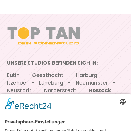
UNSERE STUDIOS BEFINDEN SICH IN:
Navigation überspringen
Eutin
Geesthacht
Harburg
Itzehoe
Lüneburg
Neumünster
Neustadt
Norderstedt
Rostock
Winsen/Luhe
MEMBER-CLUB
JETZT MITGLIED WERDEN UND