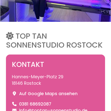
TOP TAN
SONNENSTUDIO ROSTOCK
KONTAKT
Hannes-Meyer-Platz 29
18146 Rostock
Auf Google Maps ansehen
0381 68692087
info@toptan-sonnenstudio.de